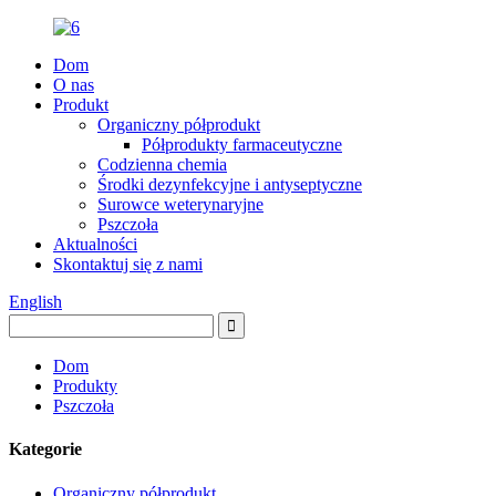
Dom
O nas
Produkt
Organiczny półprodukt
Półprodukty farmaceutyczne
Codzienna chemia
Środki dezynfekcyjne i antyseptyczne
Surowce weterynaryjne
Pszczoła
Aktualności
Skontaktuj się z nami
English
Dom
Produkty
Pszczoła
Kategorie
Organiczny półprodukt