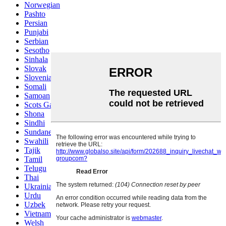
Norwegian
Pashto
Persian
Punjabi
Serbian
Sesotho
Sinhala
Slovak
Slovenian
Somali
Samoan
Scots Gaelic
Shona
Sindhi
Sundanese
Swahili
Tajik
Tamil
Telugu
Thai
Ukrainian
Urdu
Uzbek
Vietnamese
Welsh