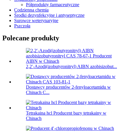
Półprodukty farmaceutyczne
Codzienna chemia
Środki dezynfekcyjne i antyseptyczne
Surowce weterynaryjne
Pszczoła
Polecane produkty
2,2′-Azodi(izobutyronitryl) AIBN azobisizobut...
Dostawcy producentów 2-fenyloacetamidu w
Chinach C...
Tetrakaina hcl Producent bazy tetrakainy w
Chinach