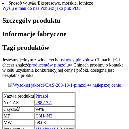
Sposób wysyłki:
Ekspresowe, morskie, lotnicze
Wyślij e-mail do nas
Pobierz jako plik PDF
Szczegóły produktu
Informacje fabryczne
Tagi produktów
Jesteśmy jednym z wiodących
dostawcy pirazolu
w Chinach, jeśli
chcesz znaleźć
producentów pirazolu
w Chinach prosimy o kontakt
w celu uzyskania konkurencyjnej ceny i próbki, dostępna jest
bezpłatna próbka.
Nazwa produktu
Pirazol
Nr CAS
288-13-1
Czystość
99%
MF
C3H4N2
MW
68.08