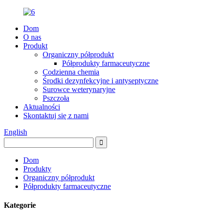
Dom
O nas
Produkt
Organiczny półprodukt
Półprodukty farmaceutyczne
Codzienna chemia
Środki dezynfekcyjne i antyseptyczne
Surowce weterynaryjne
Pszczoła
Aktualności
Skontaktuj się z nami
English
Dom
Produkty
Organiczny półprodukt
Półprodukty farmaceutyczne
Kategorie