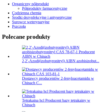
Organiczny półprodukt
Półprodukty farmaceutyczne
Codzienna chemia
Środki dezynfekcyjne i antyseptyczne
Surowce weterynaryjne
Pszczoła
Polecane produkty
2,2′-Azodi(izobutyronitryl) AIBN azobisizobut...
Dostawcy producentów 2-fenyloacetamidu w
Chinach C...
Tetrakaina hcl Producent bazy tetrakainy w
Chinach