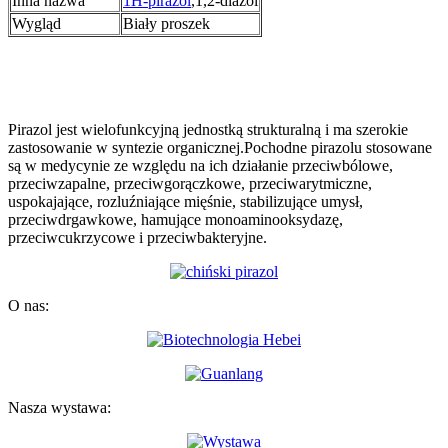
Inna nazwa
1H-pirazol
,1,2-diazol
Wygląd
Biały proszek
Pirazol jest wielofunkcyjną jednostką strukturalną i ma szerokie
zastosowanie w syntezie organicznej.Pochodne pirazolu stosowane
są w medycynie ze względu na ich działanie przeciwbólowe,
przeciwzapalne, przeciwgorączkowe, przeciwarytmiczne,
uspokajające, rozluźniające mięśnie, stabilizujące umysł,
przeciwdrgawkowe, hamujące monoaminooksydazę,
przeciwcukrzycowe i przeciwbakteryjne.
O nas:
Nasza wystawa: