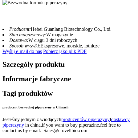
Producent:
Hebei Guanlang Biotechnology Co., Ltd.
Stan magazynowy:
W magazynie
Dostawa:
W ciągu 3 dni roboczych
Sposób wysyłki:
Ekspresowe, morskie, lotnicze
Wyślij e-mail do nas
Pobierz jako plik PDF
Szczegóły produktu
Informacje fabryczne
Tagi produktów
producent bezwodnej piperazyny w Chinach
Jesteśmy jednym z wiodących
producentów piperazyny
I
dostawcy
piperazyny
in china,if you want to buy piperazine,feel free to
contact us by email: Sales@crovellbio.com