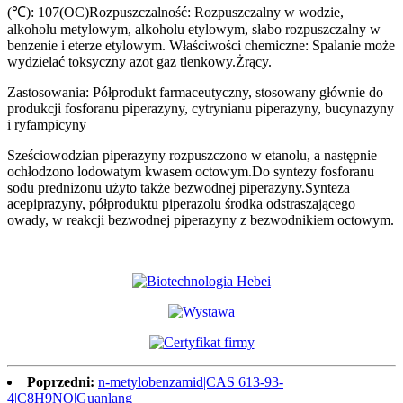
(℃): 107(OC)Rozpuszczalność: Rozpuszczalny w wodzie,
alkoholu metylowym, alkoholu etylowym, słabo rozpuszczalny w
benzenie i eterze etylowym. Właściwości chemiczne: Spalanie może
wydzielać toksyczny azot gaz tlenkowy.Żrący.
Zastosowania: Półprodukt farmaceutyczny, stosowany głównie do
produkcji fosforanu piperazyny, cytrynianu piperazyny, bucynazyny
i ryfampicyny
Sześciowodzian piperazyny rozpuszczono w etanolu, a następnie
ochłodzono lodowatym kwasem octowym.Do syntezy fosforanu
sodu prednizonu użyto także bezwodnej piperazyny.Synteza
acepiprazyny, półproduktu piperazolu środka odstraszającego
owady, w reakcji bezwodnej piperazyny z bezwodnikiem octowym.
Poprzedni:
n-metylobenzamid|CAS 613-93-
4|C8H9NO|Guanlang