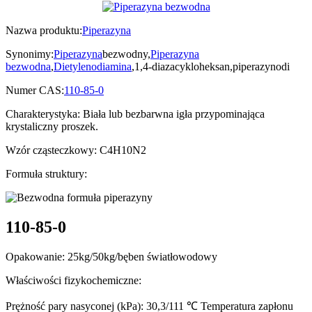
Nazwa produktu:
Piperazyna
Synonimy:
Piperazyna
bezwodny,
Piperazyna
bezwodna
,
Dietylenodiamina
,1,4-diazacykloheksan,piperazynodi
Numer CAS:
110-85-0
Charakterystyka: Biała lub bezbarwna igła przypominająca
krystaliczny proszek.
Wzór cząsteczkowy: C4H10N2
Formuła struktury:
110-85-0
Opakowanie: 25kg/50kg/bęben światłowodowy
Właściwości fizykochemiczne:
Prężność pary nasyconej (kPa): 30,3/111 ℃ Temperatura zapłonu