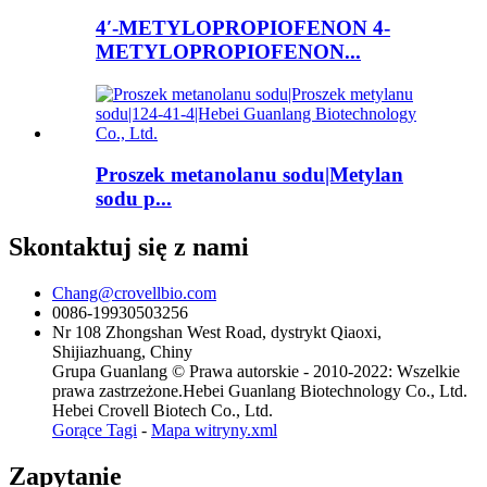
4′-METYLOPROPIOFENON 4-
METYLOPROPIOFENON...
Proszek metanolanu sodu|Metylan
sodu p...
Skontaktuj się z nami
Chang@crovellbio.com
0086-19930503256
Nr 108 Zhongshan West Road, dystrykt Qiaoxi,
Shijiazhuang, Chiny
Grupa Guanlang © Prawa autorskie - 2010-2022: Wszelkie
prawa zastrzeżone.Hebei Guanlang Biotechnology Co., Ltd.
Hebei Crovell Biotech Co., Ltd.
Gorące Tagi
-
Mapa witryny.xml
Zapytanie