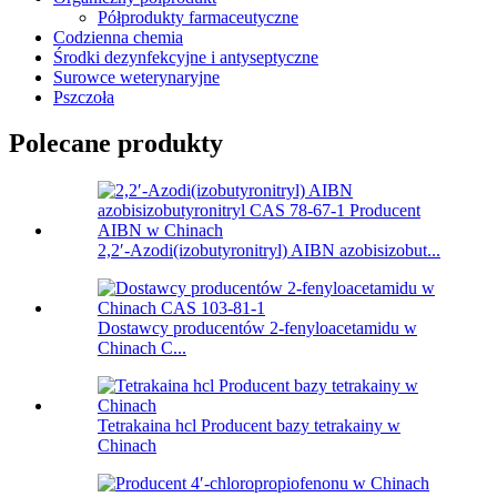
Półprodukty farmaceutyczne
Codzienna chemia
Środki dezynfekcyjne i antyseptyczne
Surowce weterynaryjne
Pszczoła
Polecane produkty
2,2′-Azodi(izobutyronitryl) AIBN azobisizobut...
Dostawcy producentów 2-fenyloacetamidu w
Chinach C...
Tetrakaina hcl Producent bazy tetrakainy w
Chinach