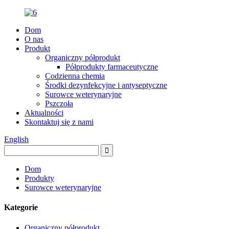
Dom
O nas
Produkt
Organiczny półprodukt
Półprodukty farmaceutyczne
Codzienna chemia
Środki dezynfekcyjne i antyseptyczne
Surowce weterynaryjne
Pszczoła
Aktualności
Skontaktuj się z nami
English
Dom
Produkty
Surowce weterynaryjne
Kategorie
Organiczny półprodukt